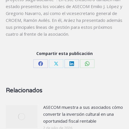
estado presentes los vocales de ASECOM Emilio J. López y
Gregorio Navarro, así como el vicesecretario general de
CROEM, Ramón Avilés. En él, Aráez ha presentado además
sus principales líneas de gestión para estos próximos
cuatro al frente de la asociación.
Compartir esta publicación
Share
Share
Share
Share
on
on
on
on
Facebook
X
LinkedIn
WhatsApp
Relacionados
ASECOM muestra a sus asociados cómo
convertir la inversión cultural en una
oportunidad fiscal rentable
2 de julio de 2026