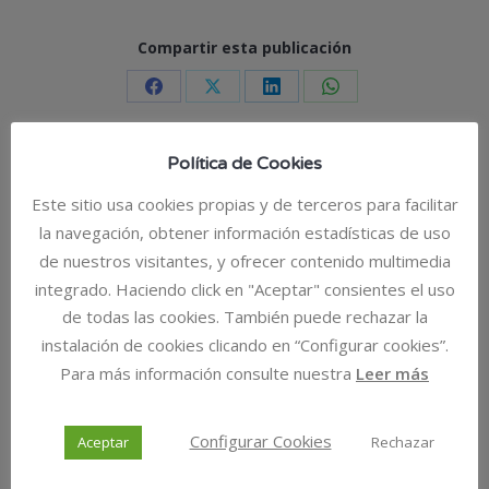
Compartir esta publicación
Share
Share
Share
Share
on
on
on
on
Política de Cookies
Facebook
X
LinkedIn
WhatsApp
Relacionados
Este sitio usa cookies propias y de terceros para facilitar
la navegación, obtener información estadísticas de uso
ASECOM muestra a sus asociados cómo convertir la
de nuestros visitantes, y ofrecer contenido multimedia
inversión cultural en una oportunidad fiscal rentable
integrado. Haciendo click en "Aceptar" consientes el uso
2 de julio de 2026
de todas las cookies. También puede rechazar la
instalación de cookies clicando en “Configurar cookies”.
ASECOM orientará a sus asociados sobre las
Para más información consulte nuestra
Leer más
deducciones por incentivos fiscales en apoyo a la cultura
24 de junio de 2026
Configurar Cookies
Aceptar
Rechazar
ASECOM colabora en la mesa de diálogo de Cruz Roja
sobre movilidad y empleo en la Vega Media